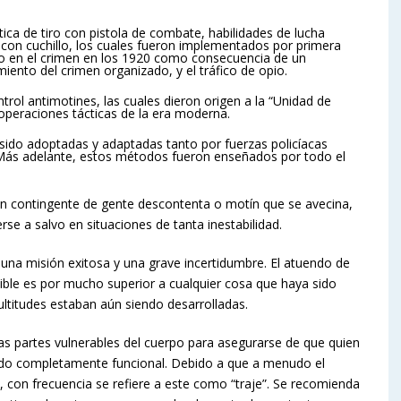
ica de tiro con pistola de combate, habilidades de lucha
con cuchillo, los cuales fueron implementados por primera
o en el crimen en los 1920 como consecuencia de un
miento del crimen organizado, y el tráfico de opio.
trol antimotines, las cuales dieron origen a la “Unidad de
operaciones tácticas de la era moderna.
 sido adoptadas y adaptadas tanto por fuerzas policíacas
Más adelante, estos métodos fueron enseñados por todo el
an contingente de gente descontenta o motín que se avecina,
e a salvo en situaciones de tanta inestabilidad.
 una misión exitosa y una grave incertidumbre. El atuendo de
ible es por mucho superior a cualquier cosa que haya sido
ltitudes estaban aún siendo desarrolladas.
las partes vulnerables del cuerpo para asegurarse de que quien
iendo completamente funcional. Debido a que a menudo el
 con frecuencia se refiere a este como “traje”. Se recomienda