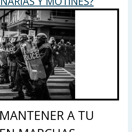
NARIAS Y MOTINES?
​MANTENER​ ​A​ ​TU​ ​