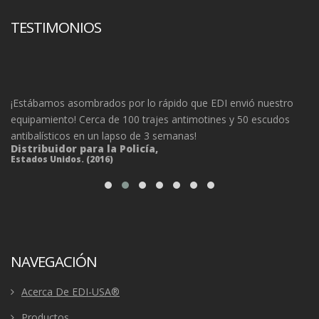
TESTIMONIOS
o
¡Estábamos asombrados por lo rápido que EDI envió nuestro
La
equipamiento! Cerca de 100 trajes antimotines y 50 escudos
de
antibalísticos en un lapso de 3 semanas!
di
Distribuidor para la Policía,
un
Estados Unidos. (2016)
de
D
Ca
NAVEGACIÓN
Acerca De EDI-USA®
Productos